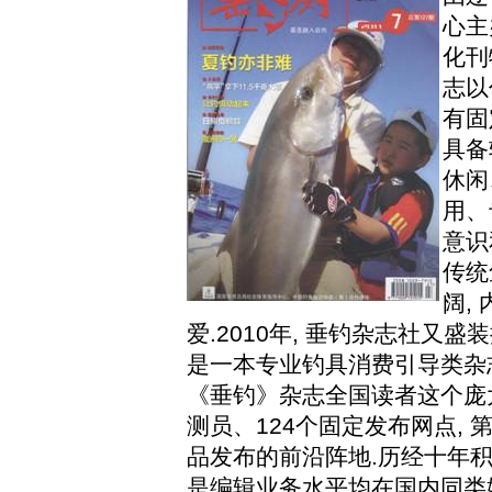
心主
化刊
志以
有固
具备
休闲
用、
意识
传统
阔
,
爱
.2010
年
,
垂钓杂志社又盛装
是一本专业钓具消费引导类杂
《垂钓》杂志全国读者这个庞
测员、
124
个固定发布网点
,
品发布的前沿阵地
.
历经十年
是编辑业务水平均在国内同类