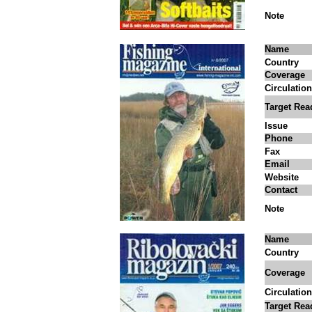
Note
Name
Country
Coverage
Circulation
Target Rea
Issue
Phone
Fax
Email
Website
Contact
Note
Name
Country
Coverage
Circulation
Target Rea