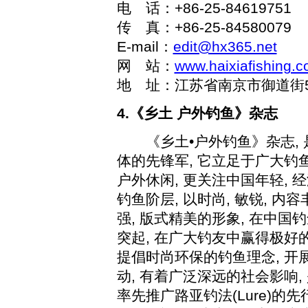
电 话：
+86-25-84619751
传 真：
+86-25-84580079
E-mail
：
edit@hx365.net
网 站：
www.haixiafishing.
地 址：江苏省南京市御道街
4.
《乡土
户外钓鱼》杂志
《乡土•户外钓鱼》杂志
,
体的先锋军
,
它立足于广大钓
户外休闲
,
更关注中国年轻
,
经
钓鱼阶层
,
以时尚
,
敏锐
,
内容
强
,
版式精美的形象
,
在中国钓
突起
,
在广大钓友中赢得极好
提倡时尚环保的钓鱼理念
,
开
动
,
有着广泛深远的社会影响
,
率先推广路亚钓法
(Lure)
的先