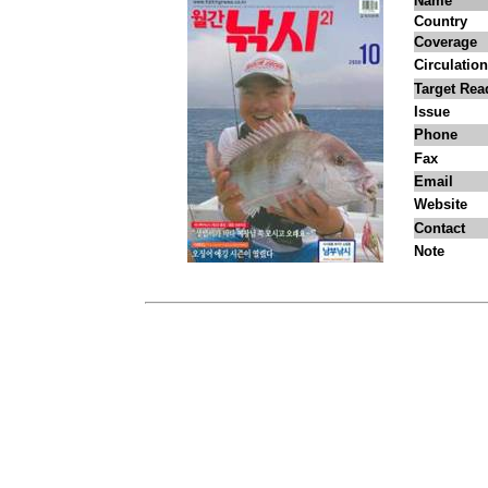
Name
Country
Coverage
Circulation
Target Rea
Issue
Phone
Fax
Email
Website
Contact
Note