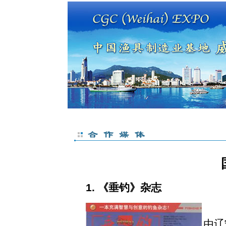
1.
《垂钓》杂志
《
由辽