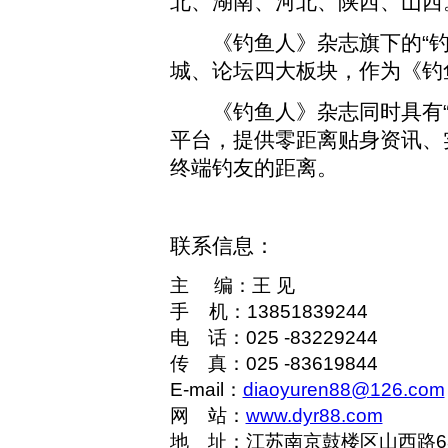
北、湖南、河北、陕西、山西
《钓鱼人》杂志旗下的“钓
城、论坛四大板块，作为《钓
《钓鱼人》杂志同时具有“钓
平台，提供零距离贴身资讯、
终端钓友的距离。
联系信息：
主 编
：王 见
手 机：13851839244
电 话：
025 -83229244
传 真：
025 -83619844
E-mail
：
diaoyuren88@126.com
网 站：
www.dyr88.com
地 址：江苏南京鼓楼区山西路6