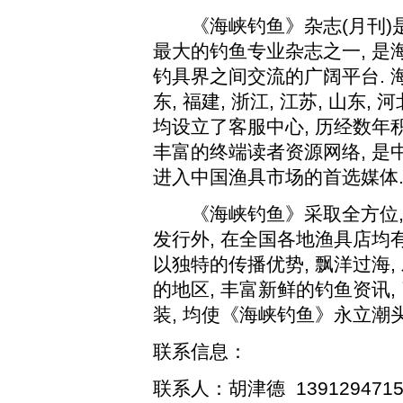
《海峡钓鱼》杂志
(
月刊
)
最大的钓鱼专业杂志之一
,
是
钓具界之间交流的广阔平台
.
东
,
福建
,
浙江
,
江苏
,
山东
,
河
均设立了客服中心
,
历经数年
丰富的终端读者资源网络
,
是
进入中国渔具市场的首选媒体
《海峡钓鱼》采取全方位
发行外
,
在全国各地渔具店均
以独特的传播优势
,
飘洋过海
,
的地区
,
丰富新鲜的钓鱼资讯
,
装
,
均使《海峡钓鱼》永立潮
联系信息：
联系人：胡津德
1391294715