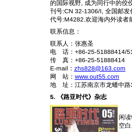
的国际视野
,
成为同行中的佼
刊号
:CN 32-1306/I,
全国邮发
代号
:M4282.
欢迎海内外读者
联系信息：
联系人：张惠圣
电 话：
+86-25-51888414/5
传 真：
+86-25-51888414
E-mail
：
zhs828@163.com
网 站：
www.out55.com
地 址：江苏南京市龙蟠中路
5.
《路亚时代》杂志
《
闲读
空白