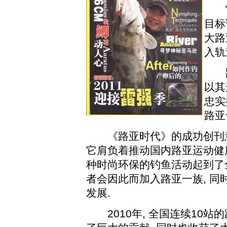
它
目标
大路
入轨
路
以其
忠实
路亚
《路亚时代》的成功创刊意
它肩负着推动国内路亚运动健
种时尚环保的钓鱼活动起到了
者会因此而加入路亚一族
,
同
发展
.
2010
年
,
全国连续
10
站的