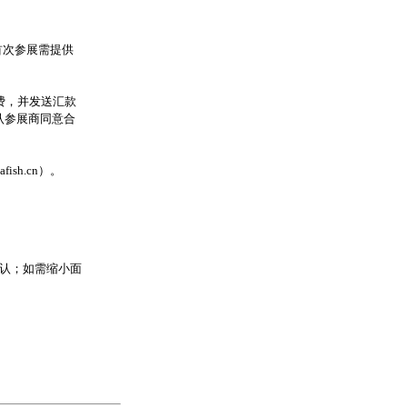
。首次参展需提供
费，并发送汇款
认参展商同意合
sh.cn）。
认；如需缩小面