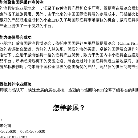
能够聚集国际采购商关注
的渔具制造业基地之一，汇聚了各种渔具产品和众多厂商。贸易商在展览会后
也节省了差旅费用。另外，由于北京的中国国际渔具展的参展成本、门槛都比
很好的产品或迅速成长的小企业缺失了与国际渔具市场接轨的机会，威海渔具
产企业提供了一个良好的平台。
能力确保展会成功
业基地）威海国际渔具博览会，依托中国国际钓鱼用品贸易展览会（China Fis
效的资源整合渠道、良好的人脉关系、优质的海外买家、卓越的国际展会运作
推动下，立足于威海独具一格的渔具产业优势，致力于为国内中小渔具企业搭
易平台，寻求经济危机下的突围之道。展会通过对中国渔具制造业基地威海、
施加积极影响，使来自中国和全世界的物美价优的产品、高品质的供应商与专
得信赖的专业经验
伊始即获市场认可，快速发展的展会规模、热烈的市场回响有力诠释了组委会的判
怎样参展？
：
限公司
625630、0631-5675630
203101/02/03