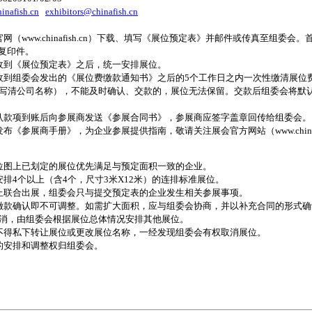
inafish.cn
exhibitors@chinafish.cn
网（www.chinafish.cn）下载、填写《展位预定表》并邮件或传真至组委会
”复印件。
收到《展位预定表》之后，统一安排展位。
收到组委会发出的《展位费缴款通知书》之后的5个工作日之内一次性缴清展位
写清公司名称），不能及时确认、交款的，展位无法保留。交款后组委会将默
认款项到账后向参展商发送《参展合同书》，参展商应签字盖章回传给组委会。
布《参展商手册》，为企业参展提供指南，敬请关注展会官方网站（www.chinafi
位图上已划定的展位优先满足与预定面积一致的企业。
安排4个以上（含4个，尺寸3米X12米）的连排标准展位。
止联合出展，组委会只与提交预定表的企业发生相关参展事项。
缴款确认即不可调整。如需扩大面积，应与组委会协商，并以补充合同的形式确
消，由组委会根据展位总体情况安排其他展位。
不得私下转让展位或更改展位名称，一经发现组委会有权取消展位。
的安排和调整权归组委会。