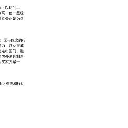
就可以访问工
较高，使一些经
博览会正是为众
h）无与伦比的行
能力，以及在威
建走出国门、融
国内外渔具制造
业买家齐聚一
断之准确和行动