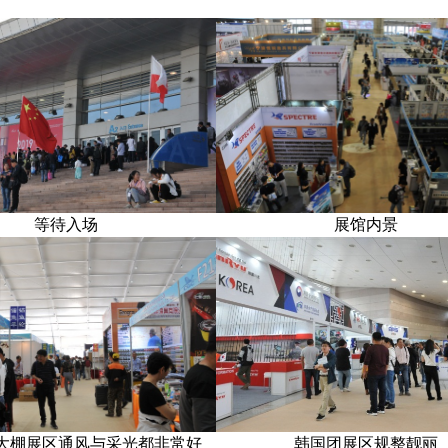
等待入场
展馆内景
大棚展区通风与采光都非常好
韩国团展区规整靓丽