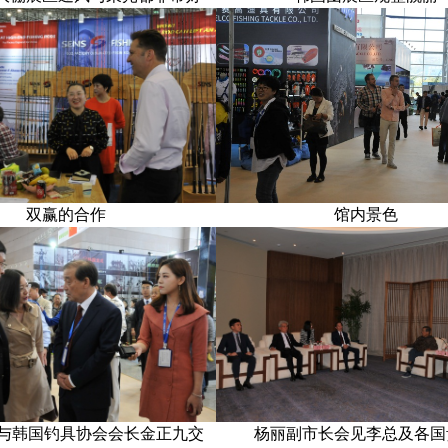
双赢的合作
馆内景色
与韩国钓具协会会长金正九交
杨丽副市长会见李总及各国