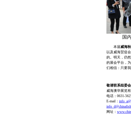
国
本届
威海秋
以及威海贸促会
的。明天，仍然
的展会平台，为
们相信：只要我
敬请联系组委会
威海澳华展览有
电话：0631-562563
E-mail：
info_a@
info_d@chinafish
网址：
www.chin