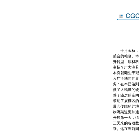
十月金秋，
盛会的帷幕。本
升转型、原材料
变招？广大渔具
本身就诞生于艰
入广泛地向世界
务：在本已达到
做了大幅度的硬
善了篷房的空间
带动了展棚区的
展会传统的红地
物流渠道更加通
开展第一天，情
三天来的各项数
衰。这在当前国