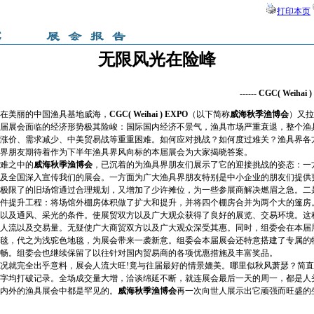
打印本页
无限风光在险峰
------
CGC( Weihai )
在美丽的中国渔具基地威海，
CGC( Weihai ) EXPO
（以下简称
威海秋季渔博会
）又拉
届展会面临的经济形势极其险峻：国际国内经济不景气，渔具市场严重衰退，整个渔
涨价、需求减少、中美贸易战等重重困难。如何应对挑战？如何度过难关？渔具界各
界朋友期待着作为下半年渔具界风向标的本届展会为大家揭晓答案。
难之中的
威海秋季渔博会
，已沉着的为渔具界朋友们展示了它的迎接挑战的姿态：一
及全国深入宣传我们的展会。一方面为广大渔具界朋友特别是中小企业的朋友们提供
极限了的旧场馆通过合理规划，又增加了少许摊位，为一些参展商解决燃眉之急。二
件提升工程：将场馆外棚房体积做了扩大和提升，并将四个棚房合并为两个大的篷房
以及通风、采光的条件。使展贸双方以及广大观众获得了良好的展览、交易环境。这
人流以及交易量。无疑使广大商贸双方以及广大观众深受其惠。同时，组委会在本届
毯，代之为浅驼色地毯，为展会带来一袭新意。组委会本届展会还特意搭建了专属的
畅。组委会也继续保留了以往针对国内贸易商的各项优惠措施及丰富奖品。
况就完全出乎意料，展会人流大旺!竟与往届最好的情景媲美。哪里似秋风萧瑟？简
字均打破记录。全场成交量大增，洽谈绵延不断，就连展会最后一天的周一，都是人
内外的渔具展会中都是罕见的。
威海秋季渔博会
再一次向世人展示出它顽强而旺盛的