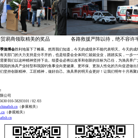
内贸易商领取精美的奖品
各路救援严阵以待，绝不容许
季渔博会
胜利地落下了帷幕。然而我们知道，今天的成绩并不能代表明天。今天的成
有关部门的大力支持是分不开的，也是组委会全体同仁兢兢业业，踏踏实实，一步一
需要我们以这种精神坚持下去。组委会必将以改革和创新的目标为己任，为渔具界广
我国的渔具产业转型和我国钓鱼事业向更健康、更环保、更加人性化的方向促进做出
们坚持创新精神、工匠精神，做好自己。渔具界的明天会更好！让我们明年十月再聚
:
限公司
0 010-58203101 / 02 /03
chinafish.cn
（参展相关）
.cn
（参观相关）
afish.cn