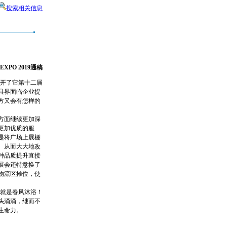
搜索相关信息
 EXPO 2019
通稿
开了它第十二届
具界面临企业提
方又会有怎样的
方面继续更加深
更加优质的服
是将广场上展棚
。从而大大地改
种品质提升直接
展会还特意换了
物流区摊位，使
直就是春风沐浴！
头涌涌，继而不
生命力。