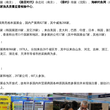
媒（南京）、
《路亚时代》
杂志社（南京）、
《垂钓》
传媒（沈阳）、
海峡钓鱼网
（
家渔具质量监督检验中心
。
参展商亮相本届展会，国内产展商827家，其中威海208家。
8家（韩国展团19家，其它29家），来自美国，意大利，巴西，印度，日本，韩国，
，香港和台湾11个国家和地区。新参展的公司17家（其中韩国展会7家，其他10家）
：
展商有966家，1978人。分别来自20个省区市，其中以来自山东、河北、吉林、浙江
龙江、湖北省、天津市等省市的采购商为多。
：
国家和地区，297家公司，607人参加。
展会为开放式，故有许多国内外贸易商因各种原因虽然参展但并未现场注册，据估计
上。